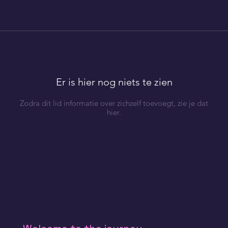
Er is hier nog niets te zien
Zodra dit lid informatie over zichzelf toevoegt, zie je dat
hier.