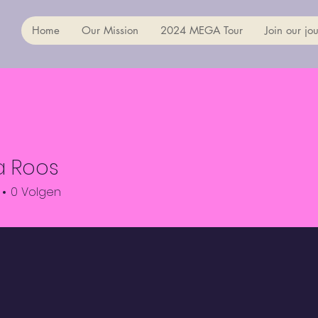
Home
Our Mission
2024 MEGA Tour
Join our jou
a Roos
0
Volgen