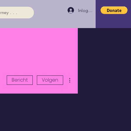
Inloggen
rney . . .
Meer acties
Bericht
Volgen