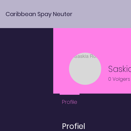
Caribbean Spay Neuter
Saski
0
Volgers
Profile
Profiel